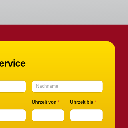
iebenen
e Kopie
ren
 sehr
schlich!
ervice
Nachname
Uhrzeit von
*
Uhrzeit bis
*