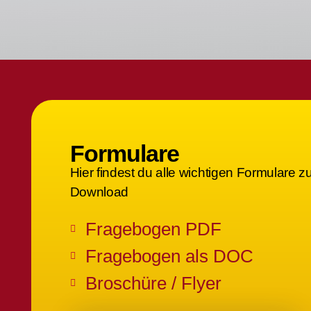
Sie arbei
immer be
gründlich
einzuste
weitere 
Liebevol
gratuliere
Angestell
Formulare
Hier findest du alle wichtigen Formulare z
Download
Fragebogen PDF
Fragebogen als DOC
Broschüre / Flyer